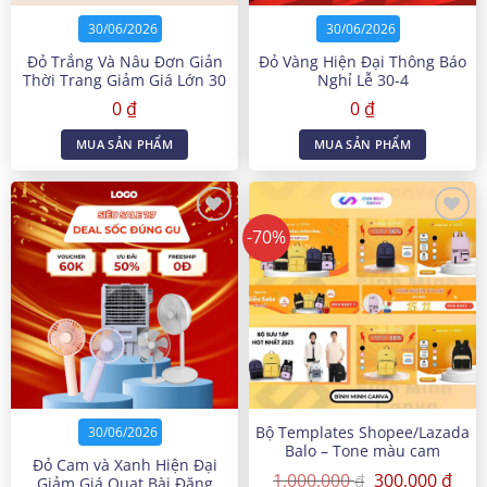
30/06/2026
30/06/2026
Đỏ Trắng Và Nâu Đơn Giản
Đỏ Vàng Hiện Đại Thông Báo
Thời Trang Giảm Giá Lớn 30
Nghỉ Lễ 30-4
Tháng 4 Bài Đăng Facebook
0
₫
0
₫
MUA SẢN PHẨM
MUA SẢN PHẨM
-70%
Bộ Templates Shopee/Lazada
30/06/2026
Balo – Tone màu cam
Đỏ Cam và Xanh Hiện Đại
Giá
Giá
1,000,000
300,000
₫
₫
Giảm Giá Quạt Bài Đăng