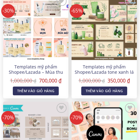
-30%
-65%
Templates mỹ phẩm
Templates mỹ phẩm
Shopee/Lazada – Mùa thu
Shopee/Lazada tone xanh lá
Giá
Giá
Giá
Giá
1,000,000
700,000
₫
1,000,000
350,000
₫
₫
₫
gốc
hiện
gốc
hiện
là:
tại
là:
tại
THÊM VÀO GIỎ HÀNG
THÊM VÀO GIỎ HÀNG
1,000,000 ₫.
là:
1,000,000 ₫.
là:
700,000 ₫.
350,
-70%
-70%