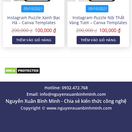
05/10/2021
05/10/2021
Instagram Puzzle Xanh Bạc
Instagram Puzzle Nội Thất
Hà – Canva Templates
Vàng Tươi – Canva Templates
Giá
Giá
Giá
Giá
200,000
100,000
₫
200,000
100,000
₫
₫
₫
gốc
hiện
gốc
hiện
là:
tại
là:
tại
THÊM VÀO GIỎ HÀNG
THÊM VÀO GIỎ HÀNG
200,000 ₫.
là:
200,000 ₫.
là:
100,000 ₫.
100,0
Hotline: 0932.472.768
Email:
info@nguyenxuanbinhminh.com
Nguyễn Xuân Bình Minh - Chia sẻ kiến thức công nghệ
Copyright ©
www.nguyenxuanbinhminh.com