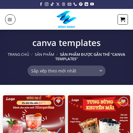
Chuyển
đến
nội
dung
canva templates
TRANG CHỦ
/
SẢN PHẨM
/
SẢN PHẨM ĐƯỢC GẮN THẺ “CANVA
TEMPLATES”