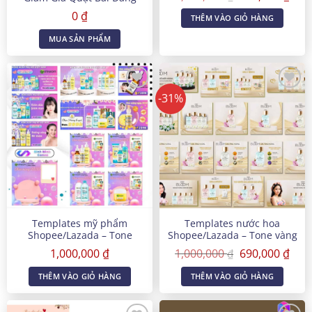
gốc
hiện
Facebook
là:
tại
0
₫
THÊM VÀO GIỎ HÀNG
1,000,000 ₫.
là:
300,
MUA SẢN PHẨM
-31%
Templates mỹ phẩm
Templates nước hoa
Shopee/Lazada – Tone
Shopee/Lazada – Tone vàng
gradient hồng xanh
quý phái
Giá
Giá
1,000,000
₫
1,000,000
690,000
₫
₫
gốc
hiện
là:
tại
THÊM VÀO GIỎ HÀNG
THÊM VÀO GIỎ HÀNG
1,000,000 ₫.
là:
690,