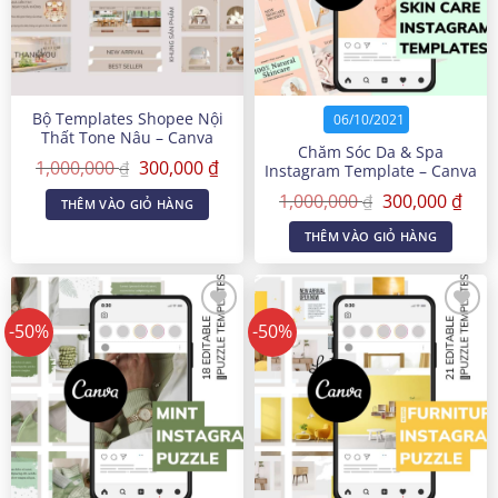
Bộ Templates Shopee Nội
06/10/2021
Thất Tone Nâu – Canva
Chăm Sóc Da & Spa
Templates
Giá
Giá
1,000,000
300,000
₫
₫
Instagram Template – Canva
gốc
hiện
Templates
Giá
Giá
là:
tại
1,000,000
300,000
₫
₫
THÊM VÀO GIỎ HÀNG
gốc
hiện
1,000,000 ₫.
là:
là:
tại
300,000 ₫.
THÊM VÀO GIỎ HÀNG
1,000,000 ₫.
là:
300,
-50%
-50%