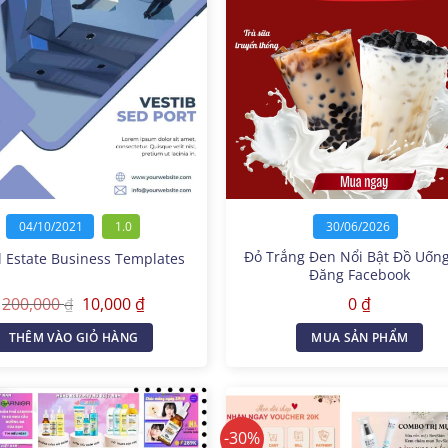
04/10/2021
1.0
30/06/2026
Đỏ Trắng Đen Nổi Bật Đồ Uống
l Estate Business Templates
Đăng Facebook
Giá
Giá
200,000
10,000
₫
0
₫
₫
gốc
hiện
là:
tại
THÊM VÀO GIỎ HÀNG
MUA SẢN PHẨM
200,000 ₫.
là:
10,000 ₫.
-30%