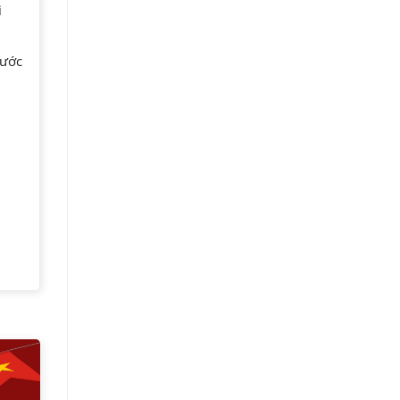
i
rước