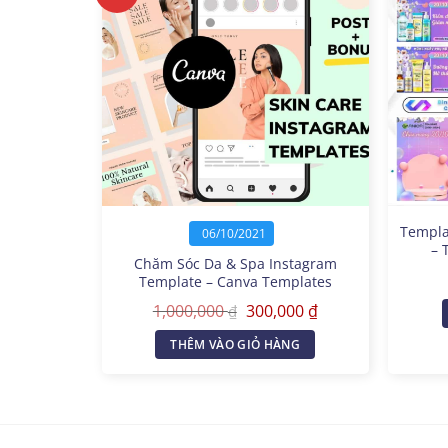
Templa
06/10/2021
– 
Chăm Sóc Da & Spa Instagram
Template – Canva Templates
Giá
Giá
1,000,000
300,000
₫
₫
gốc
hiện
là:
tại
THÊM VÀO GIỎ HÀNG
1,000,000 ₫.
là:
300,000 ₫.