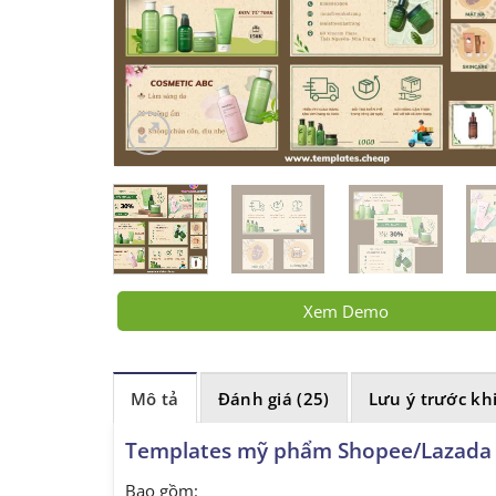
Xem Demo
Mô tả
Đánh giá (25)
Lưu ý trước kh
Templates mỹ phẩm Shopee/Lazada 
Bao gồm: