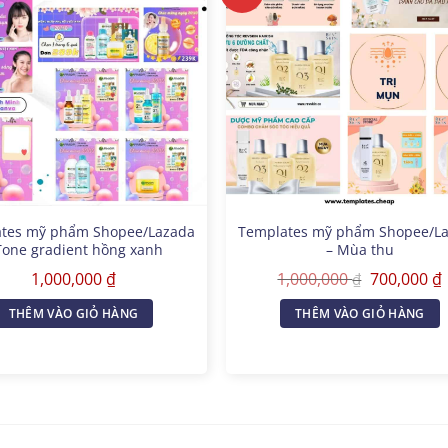
tes mỹ phẩm Shopee/Lazada
Templates mỹ phẩm Shopee/L
Tone gradient hồng xanh
– Mùa thu
Giá
1,000,000
₫
1,000,000
700,000
₫
₫
gốc
là:
t
THÊM VÀO GIỎ HÀNG
THÊM VÀO GIỎ HÀNG
1,000,000 
l