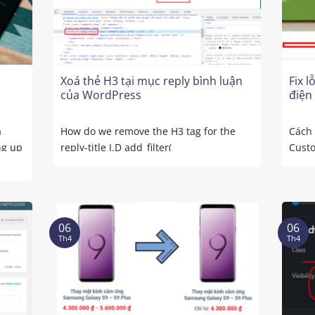
Xoá thẻ H3 tại mục reply bình luận
Fix 
của WordPress
điện
a
How do we remove the H3 tag for the
Cách 
ng up
reply-title I.D add_filter(
Custo
‘comment_form_defaults’,
‘custom_reply_title’ ); ...
06
06
Th4
Th4