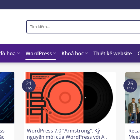
Tìm
kiếm:
 đồ hoạ
WordPress
Khoá học
Thiết kế website
21
26
Th5
Th12
ss
WordPress 7.0 “Armstrong”: Kỷ
Reca
ác
nguyên mới của WordPress với AI,
Meet