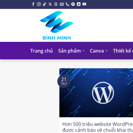
Chuyển
đến
nội
dung
Trang chủ
Sản phẩm
Canva
Thiết kế
21
Th7
Hơn 500 triệu website WordPre
được cảnh báo về chuỗi khai th