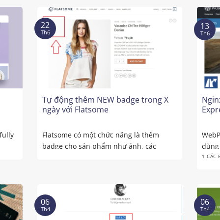
22
13
Th6
Th6
Tự động thêm NEW badge trong X
Ngin
ngày với Flatsome
Expr
fully
Flatsome có một chức năng là thêm
WebP 
n
badge cho sản phẩm như ảnh, các
dùng 
1 CÁC 
badge ...
WordP
06
06
Th4
Th4