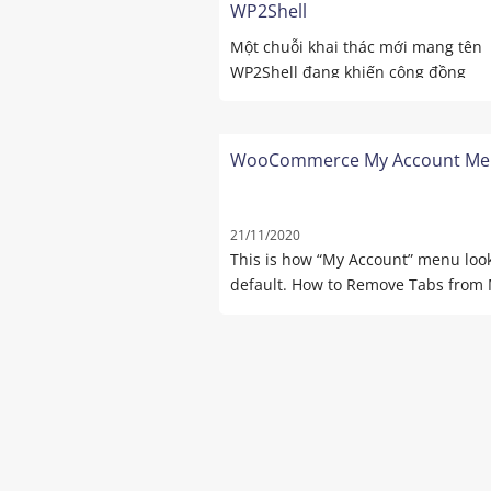
WP2Shell
Một chuỗi khai thác mới mang tên
WP2Shell đang khiến cộng đồng
WordPress khẩn trương ...
WooCommerce My Account Me
21/11/2020
This is how “My Account” menu loo
default. How to Remove Tabs from M