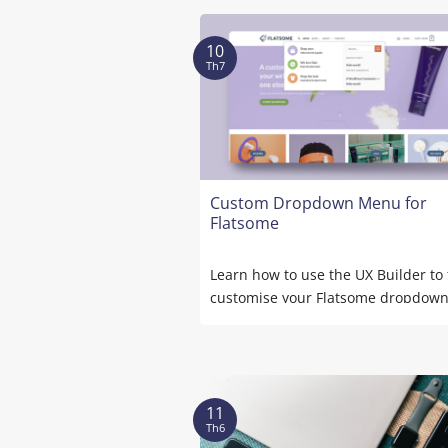
10
Th7
Custom Dropdown Menu for
Flatsome
Learn how to use the UX Builder to 
customise your Flatsome dropdow
menu. Organise ...
11
Th6