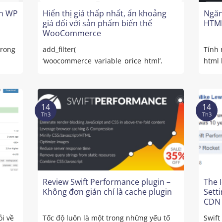
in WP
Hiển thị giá thấp nhất, ẩn khoảng
Ngăn
giá đối với sản phẩm biến thể
HTML
WooCommerce
trong
add_filter(
Tính 
‘woocommerce_variable_price_html’,
html 
‘variation_price_format_min’, 9999, 2 );
Flats
function variation_price_format_min(
$price, $product ) { $prices = $product-
>get_variation_prices( ...
14
14
Th3
Th3
Review Swift Performance plugin –
The 
Không đơn giản chỉ là cache plugin
Sett
CDN 
Versi
i về
Tốc độ luôn là một trong những yếu tố
Swift