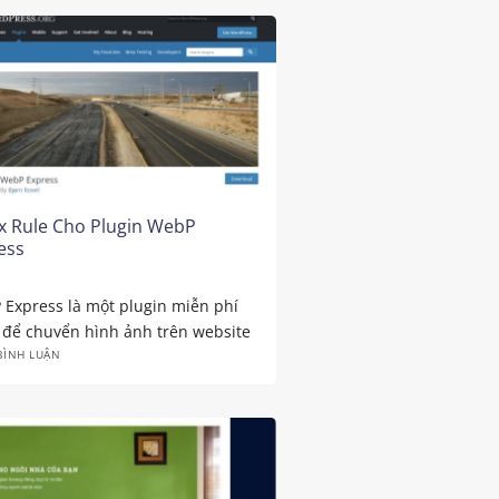
x Rule Cho Plugin WebP
ess
Express là một plugin miễn phí
để chuyển hình ảnh trên website
BÌNH LUẬN
ress ...