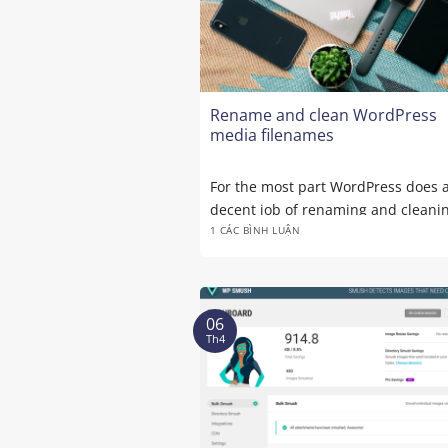
Rename and clean WordPress
media filenames
For the most part WordPress does 
decent job of renaming and cleani
1 CÁC BÌNH LUẬN
attachment ...
06
Th4