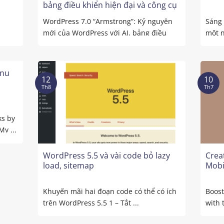
bảng điều khiển hiện đại và công cụ
thiết kế mạnh mẽ hơn
WordPress 7.0 “Armstrong”: Kỷ nguyên
Sáng 
mới của WordPress với AI, bảng điều
một n
khiển hiện đại ...
lạnh .
nu
12
10
Th8
Th7
ks by
y ...
WordPress 5.5 và vài code bỏ lazy
Crea
load, sitemap
Mobi
Khuyến mãi hai đoạn code có thể có ích
Boost
trên WordPress 5.5 1 – Tắt ...
with 
made 