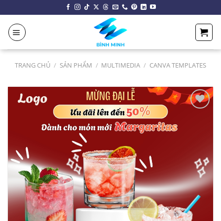
Chuyển
đến
nội
dung
TRANG CHỦ
/
SẢN PHẨM
/
MULTIMEDIA
/
CANVA TEMPLATES