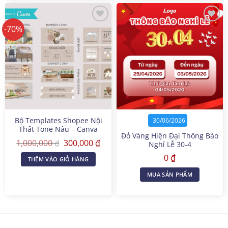
-70%
Bộ Templates Shopee Nội
30/06/2026
Thất Tone Nâu – Canva
Đỏ Vàng Hiện Đại Thông Báo
Templates
Giá
Giá
1,000,000
300,000
₫
₫
Nghỉ Lễ 30-4
gốc
hiện
là:
tại
0
₫
THÊM VÀO GIỎ HÀNG
1,000,000 ₫.
là:
300,000 ₫.
MUA SẢN PHẨM