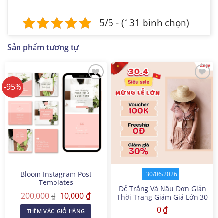
5/5 - (131 bình chọn)
Sản phẩm tương tự
-95%
Bloom Instagram Post
30/06/2026
Templates
Đỏ Trắng Và Nâu Đơn Giản
Giá
Giá
200,000
10,000
₫
₫
Thời Trang Giảm Giá Lớn 30
gốc
hiện
Tháng 4 Bài Đăng Facebook
là:
tại
0
₫
THÊM VÀO GIỎ HÀNG
200,000 ₫.
là: