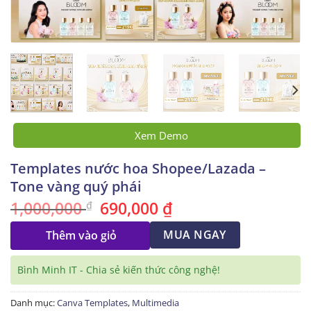
Xem Demo
Templates nước hoa Shopee/Lazada –
Tone vàng quý phái
1,000,000
690,000
₫
Giá
Giá
₫
gốc
hiện
là:
tại
1,000,000 ₫.
MUA NGAY
là:
Thêm vào giỏ
690,000 ₫.
Bình Minh IT - Chia sẻ kiến thức công nghệ!
Danh mục:
Canva Templates
,
Multimedia