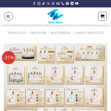
Chuyển
đến
nội
dung
TRANG CHỦ
/
SẢN PHẨM
/
MULTIMEDIA
/
CANVA TEMPLATES
-31%