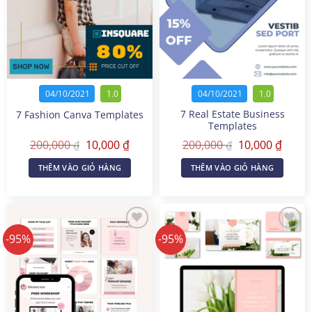
04/10/2021
1.0
04/10/2021
1.0
7 Real Estate Business
7 Fashion Canva Templates
Templates
Giá
Giá
Giá
Giá
200,000
10,000
₫
200,000
10,000
₫
₫
₫
gốc
hiện
gốc
hiện
là:
tại
là:
tại
THÊM VÀO GIỎ HÀNG
THÊM VÀO GIỎ HÀNG
200,000 ₫.
là:
200,000 ₫.
là:
10,000 ₫.
10,000
-95%
-95%