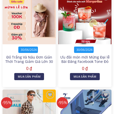
30/06/2026
30/06/2026
Đỏ Trắng Và Nâu Đơn Giản
Ưu đãi món mới Mừng Đại lễ
Thời Trang Giảm Giá Lớn 30
Bài Đăng Facebook Tone Đỏ
Tháng 4 Bài Đăng Facebook
0
₫
0
₫
MUA SẢN PHẨM
MUA SẢN PHẨM
-95%
-95%