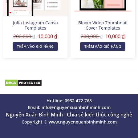
Julia Instagram Canva
Bloom Video Thumbnail
Templates
Cover Templates
Giá
Giá
Giá
Giá
200,000
10,000
₫
200,000
10,000
₫
₫
₫
gốc
hiện
gốc
hiện
là:
tại
là:
tại
THÊM VÀO GIỎ HÀNG
THÊM VÀO GIỎ HÀNG
200,000 ₫.
là:
200,000 ₫.
là:
10,000 ₫.
10,000
Hotline: 0932.472.768
Email:
info@nguyenxuanbinhminh.com
Nguyễn Xuân Bình Minh - Chia sẻ kiến thức công nghệ
Copyright ©
www.nguyenxuanbinhminh.com