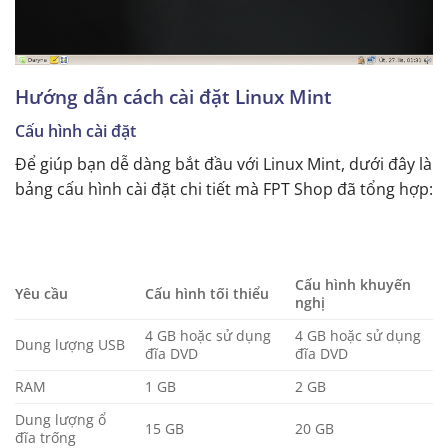
Hướng dẫn cách cài đặt Linux Mint
Cấu hình cài đặt
Để giúp bạn dễ dàng bắt đầu với Linux Mint, dưới đây là
bảng cấu hình cài đặt chi tiết mà FPT Shop đã tổng hợp:
Cấu hình khuyến
Yêu cầu
Cấu hình tối thiểu
nghị
4 GB hoặc sử dụng
4 GB hoặc sử dụng
Dung lượng USB
đĩa DVD
đĩa DVD
RAM
1 GB
2 GB
Dung lượng ổ
15 GB
20 GB
đĩa trống