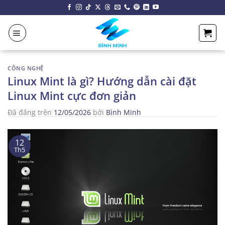
Chuyển
đến
nội
dung
CÔNG NGHỆ
Linux Mint là gì? Hướng dẫn cài đặt
Linux Mint cực đơn giản
Đã đăng trên
12/05/2026
bởi
Bình Minh
12
Th5