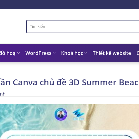
Tìm
kiếm:
 đồ hoạ
WordPress
Khoá học
Thiết kế website
hần Canva chủ đề 3D Summer Beac
inh