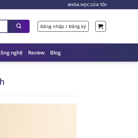
KHÓA HỌC CỦA TÔI
Đăng nhập / Đăng ký
Công nghệ
Review
Blog
h