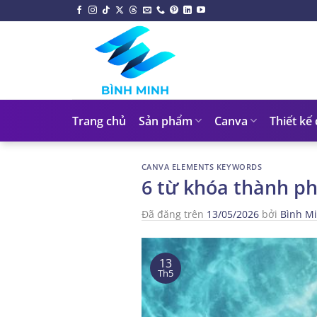
Chuyển
đến
nội
dung
Trang chủ
Sản phẩm
Canva
Thiết kế
CANVA ELEMENTS KEYWORDS
6 từ khóa thành p
Đã đăng trên
13/05/2026
bởi
Bình M
13
Th5