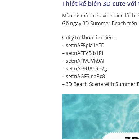
Thiết kế biển 3D cute vớ
Mùa hè mà thiếu vibe biển là thiế
Gõ ngay 3D Summer Beach trên C
Gợi ý từ khóa tìm kiếm:
– set:nAF8pla1eEE
– set:nAFFVBjb1RI
– set:nAFlVUVh9AI
– set:nAF9UAo9h7g
– set:nAGFSInaPx8
– 3D Beach Scene with Summer E