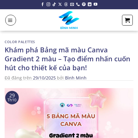
Chuyển
đến
nội
dung
COLOR PALETTES
Khám phá Bảng mã màu Canva
Gradient 2 màu – Tạo điểm nhấn cuốn
hút cho thiết kế của bạn!
Đã đăng trên
29/10/2025
bởi
Bình Minh
29
Th10