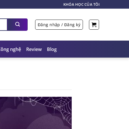
KHÓA HỌC CỦA TÔI
Đăng nhập / Đăng ký
Công nghệ
Review
Blog