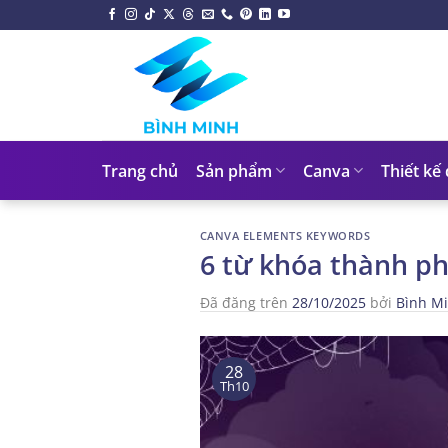
Chuyển
đến
nội
dung
Trang chủ
Sản phẩm
Canva
Thiết kế
CANVA ELEMENTS KEYWORDS
6 từ khóa thành p
Đã đăng trên
28/10/2025
bởi
Bình M
28
Th10