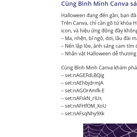
Cùng Bình Minh Canva sá
Halloween đang đến gần, bạn đã 
Trên Canva, chỉ cần gõ từ khóa 
icon, và hiệu ứng động đầy không 
– Ma, nhện, bí ngô, dơi, lâu đài
– Nến lập lòe, ánh sáng cam tím 
– Nhân vật Halloween dễ thương 
Cùng Bình Minh Canva khám phá 
– set:nAGEFdLBQig
– set:nAEhbjdrmJA
– set:nAGOrAmfk-E
– set:nAFskN_rIUs
– set:nAFHfOM_XoU
– set:nAFsqNhy9Xk