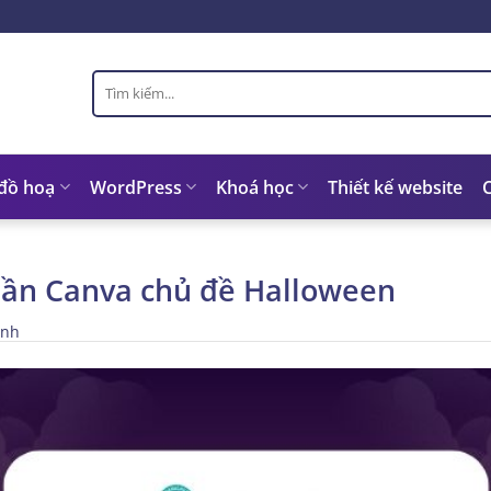
Tìm
kiếm:
 đồ hoạ
WordPress
Khoá học
Thiết kế website
hần Canva chủ đề Halloween
inh