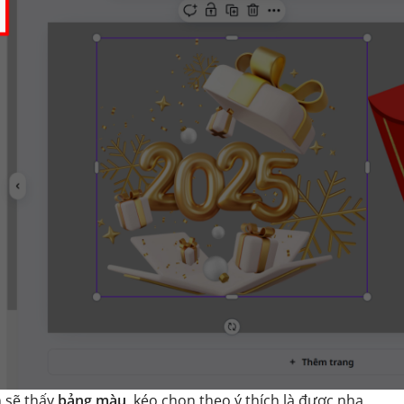
 sẽ thấy
bảng màu
, kéo chọn theo ý thích là được nha.