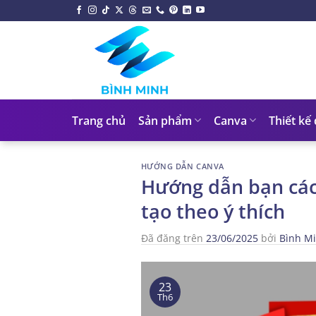
Chuyển
đến
nội
dung
Trang chủ
Sản phẩm
Canva
Thiết kế
HƯỚNG DẪN CANVA
Hướng dẫn bạn các
tạo theo ý thích
Đã đăng trên
23/06/2025
bởi
Bình M
23
Th6