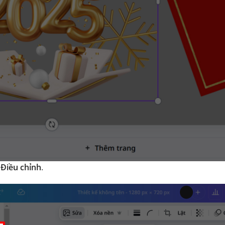
c
Điều chỉnh
.