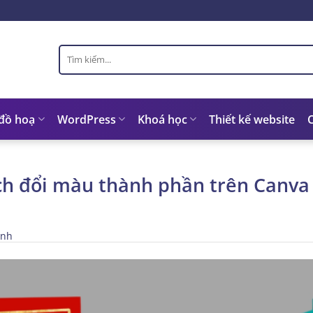
Tìm
kiếm:
 đồ hoạ
WordPress
Khoá học
Thiết kế website
h đổi màu thành phần trên Canva 
inh