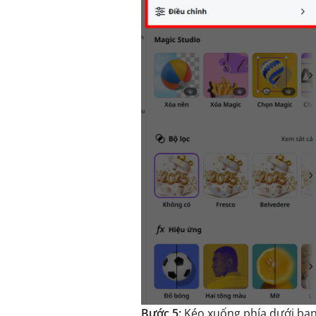
Bước 5:
Kéo xuống phía dưới bạn