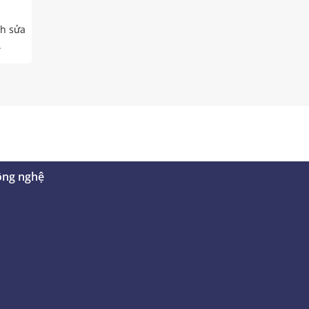
nh sửa
.
ông nghệ