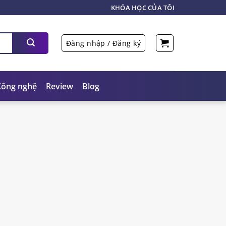
KHÓA HỌC CỦA TÔI
Đăng nhập / Đăng ký
Công nghệ
Review
Blog