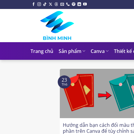
Chuyển
đến
nội
dung
Trang chủ
Sản phẩm
Canva
Thiết kế
23
Th6
Hướng dẫn bạn cách đổi màu t
phần trên Canva để tùy chỉnh s