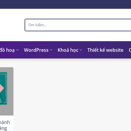
Tìm
kiếm:
 đồ hoạ
WordPress
Khoá học
Thiết kế website
hành
áng