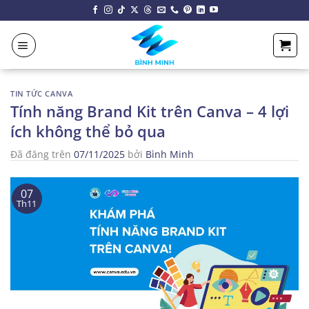
Chuyển
đến
nội
dung
TIN TỨC CANVA
Tính năng Brand Kit trên Canva – 4 lợi
ích không thể bỏ qua
Đã đăng trên
07/11/2025
bởi
Bình Minh
07
Th11