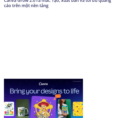
Canva Grow 2.0 ra mắt: Tạo, xuất bản và tối ưu quảng
cáo trên một nền tảng