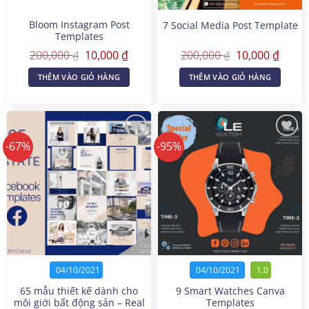
Bloom Instagram Post
7 Social Media Post Template
Templates
Giá
Giá
Giá
Giá
200,000
10,000
₫
200,000
10,000
₫
₫
₫
gốc
hiện
gốc
hiện
là:
tại
là:
tại
THÊM VÀO GIỎ HÀNG
THÊM VÀO GIỎ HÀNG
200,000 ₫.
là:
200,000 ₫.
là:
10,000 ₫.
10,000
-67%
-95%
04/10/2021
04/10/2021
1.0
65 mẫu thiết kế dành cho
9 Smart Watches Canva
môi giới bất động sản – Real
Templates