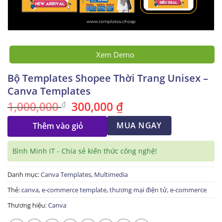
Xem Demo
Bộ Templates Shopee Thời Trang Unisex –
Canva Templates
1,000,000
300,000
₫
Giá
Giá
₫
gốc
hiện
là:
tại
1,000,000 ₫.
MUA NGAY
là:
Thêm vào giỏ
300,000 ₫.
Bình Minh IT - Chia sẻ kiến thức công nghệ!
Danh mục:
Canva Templates
,
Multimedia
Thẻ:
canva
,
e-commerce template
,
thương mại điện tử
,
e-commerce
Thương hiệu:
Canva