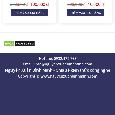
Estate Facebook Post
Giá
Giá
Giá
Giá
300,000
100,000
₫
200,000
10,000
₫
₫
₫
Templates
gốc
hiện
gốc
hiện
là:
tại
là:
tại
THÊM VÀO GIỎ HÀNG
THÊM VÀO GIỎ HÀNG
300,000 ₫.
là:
200,000 ₫.
là:
100,000 ₫.
10,000
Hotline: 0932.472.768
Email:
info@nguyenxuanbinhminh.com
Nguyễn Xuân Bình Minh - Chia sẻ kiến thức công nghệ
Copyright ©
www.nguyenxuanbinhminh.com