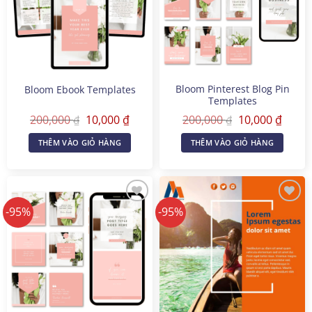
Bloom Pinterest Blog Pin
Bloom Ebook Templates
Templates
Giá
Giá
Giá
Giá
200,000
10,000
₫
200,000
10,000
₫
₫
₫
gốc
hiện
gốc
hiện
là:
tại
là:
tại
THÊM VÀO GIỎ HÀNG
THÊM VÀO GIỎ HÀNG
200,000 ₫.
là:
200,000 ₫.
là:
10,000 ₫.
10,000
-95%
-95%