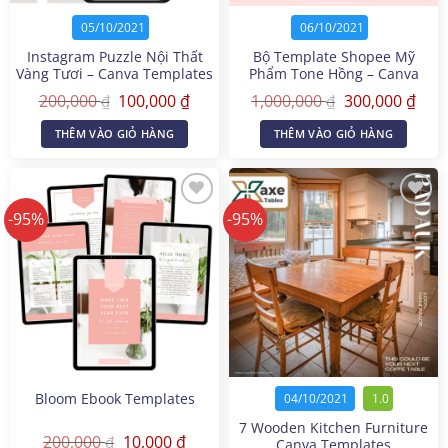
05/10/2021
06/10/2021
Instagram Puzzle Nội Thất
Bộ Template Shopee Mỹ
Vàng Tươi – Canva Templates
Phẩm Tone Hồng – Canva
Templates
Giá
Giá
Giá
Giá
200,000
100,000
₫
1,000,000
300,000
₫
₫
₫
gốc
hiện
gốc
hiện
là:
tại
là:
tại
THÊM VÀO GIỎ HÀNG
THÊM VÀO GIỎ HÀNG
200,000 ₫.
là:
1,000,000 ₫.
là:
100,000 ₫.
300,
-95%
-95%
Bloom Ebook Templates
04/10/2021
1.0
7 Wooden Kitchen Furniture
Giá
Giá
200,000
10,000
₫
₫
Canva Templates