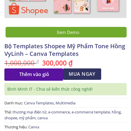
Xem Demo
Bộ Templates Shopee Mỹ Phẩm Tone Hồng
VyLinh – Canva Templates
1,000,000
300,000
₫
Giá
Giá
₫
gốc
hiện
là:
tại
1,000,000 ₫.
MUA NGAY
là:
Thêm vào giỏ
300,000 ₫.
Bình Minh IT - Chia sẻ kiến thức công nghệ!
Danh mục:
Canva Templates
,
Multimedia
Thẻ:
thương mại điện tử
,
e-commerce
,
e-commerce template
,
hồng
,
shopee
,
mỹ phẩm
,
canva
Thương hiệu:
Canva