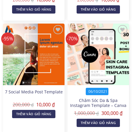
gốc
hiện
gốc
hiện
là:
tại
là:
tại
THÊM VÀO GIỎ HÀNG
THÊM VÀO GIỎ HÀNG
200,000 ₫.
là:
200,000 ₫.
là:
10,000 ₫.
10,000
-95%
-70%
7 Social Media Post Template
06/10/2021
Chăm Sóc Da & Spa
Giá
Giá
200,000
10,000
₫
₫
Instagram Template – Canva
gốc
hiện
Templates
Giá
Giá
là:
tại
1,000,000
300,000
₫
₫
THÊM VÀO GIỎ HÀNG
gốc
hiện
200,000 ₫.
là:
là:
tại
10,000 ₫.
THÊM VÀO GIỎ HÀNG
1,000,000 ₫.
là:
300,