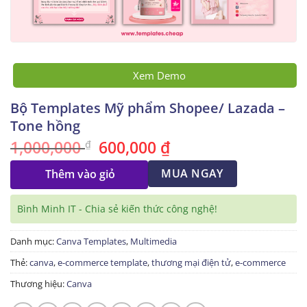
Xem Demo
Bộ Templates Mỹ phẩm Shopee/ Lazada –
Tone hồng
1,000,000
600,000
₫
Giá
Giá
₫
gốc
hiện
là:
tại
1,000,000 ₫.
MUA NGAY
là:
Thêm vào giỏ
600,000 ₫.
Bình Minh IT - Chia sẻ kiến thức công nghệ!
Danh mục:
Canva Templates
,
Multimedia
Thẻ:
canva
,
e-commerce template
,
thương mại điện tử
,
e-commerce
Thương hiệu:
Canva