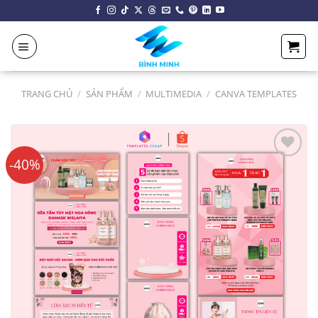
Chuyển
đến
nội
dung
TRANG CHỦ
/
SẢN PHẨM
/
MULTIMEDIA
/
CANVA TEMPLATES
-40%