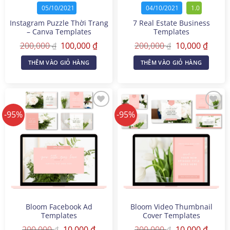
05/10/2021
04/10/2021
1.0
Instagram Puzzle Thời Trang
7 Real Estate Business
– Canva Templates
Templates
Giá
Giá
Giá
Giá
200,000
100,000
₫
200,000
10,000
₫
₫
₫
gốc
hiện
gốc
hiện
là:
tại
là:
tại
THÊM VÀO GIỎ HÀNG
THÊM VÀO GIỎ HÀNG
200,000 ₫.
là:
200,000 ₫.
là:
100,000 ₫.
10,000
-95%
-95%
Bloom Facebook Ad
Bloom Video Thumbnail
Templates
Cover Templates
Giá
Giá
Giá
Giá
200,000
10,000
₫
200,000
10,000
₫
₫
₫