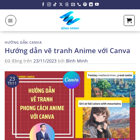
Chuyển
đến
nội
dung
HƯỚNG DẪN CANVA
Hướng dẫn vẽ tranh Anime với Canva
Đã đăng trên
23/11/2023
bởi
Bình Minh
23
Th11