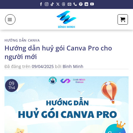
Chuyển
đến
nội
dung
HƯỚNG DẪN CANVA
Hướng dẫn huỷ gói Canva Pro cho
người mới
Đã đăng trên
09/04/2025
bởi
Bình Minh
09
Th4