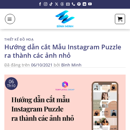
Chuyển
đến
nội
dung
THIẾT KẾ ĐỒ HOẠ
Hướng dẫn cắt Mẫu Instagram Puzzle
ra thành các ảnh nhỏ
Đã đăng trên
06/10/2021
bởi
Bình Minh
06
Th10