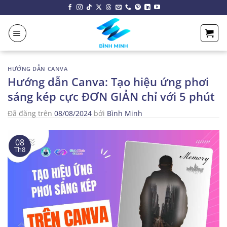
Chuyển
đến
nội
dung
HƯỚNG DẪN CANVA
Hướng dẫn Canva: Tạo hiệu ứng phơi
sáng kép cực ĐƠN GIẢN chỉ với 5 phút
Đã đăng trên
08/08/2024
bởi
Bình Minh
08
Th8