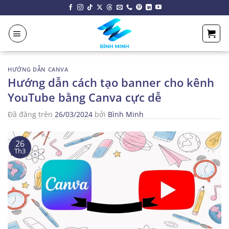
Chuyển
đến
nội
dung
HƯỚNG DẪN CANVA
Hướng dẫn cách tạo banner cho kênh
YouTube bằng Canva cực dễ
Đã đăng trên
26/03/2024
bởi
Bình Minh
26
Th3