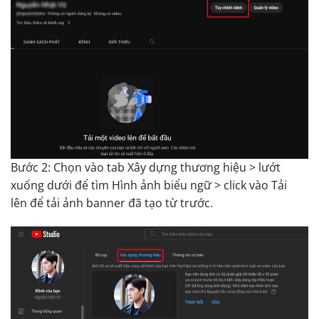
Bước 2: Chọn vào tab Xây dựng thương hiệu > lướt
xuống dưới để tìm Hình ảnh biểu ngữ > click vào Tải
lên để tải ảnh banner đã tạo từ trước.