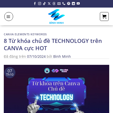
Chuyển
đến
nội
dung
CANVA ELEMENTS KEYWORDS
8 Từ khóa chủ đề TECHNOLOGY trên
CANVA cực HOT
Đã đăng trên
07/10/2024
bởi
Bình Minh
07
Th10