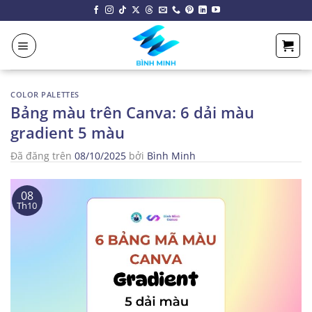
Chuyển
đến
nội
dung
COLOR PALETTES
Bảng màu trên Canva: 6 dải màu
gradient 5 màu
Đã đăng trên
08/10/2025
bởi
Bình Minh
08
Th10