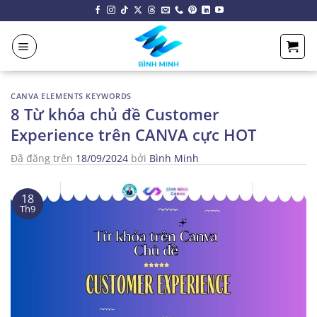
Chuyển
đến
nội
dung
CANVA ELEMENTS KEYWORDS
8 Từ khóa chủ đề Customer
Experience trên CANVA cực HOT
Đã đăng trên
18/09/2024
bởi
Bình Minh
18
Th9