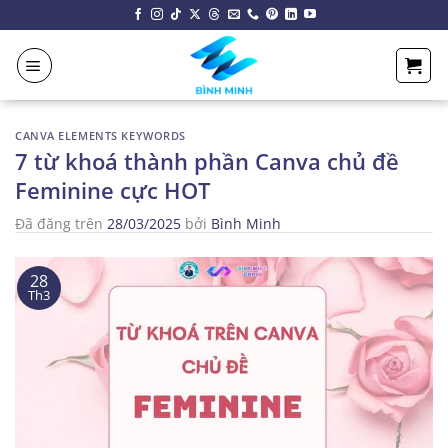
Chuyển
đến
nội
dung
CANVA ELEMENTS KEYWORDS
7 từ khoá thành phần Canva chủ đề
Feminine cực HOT
Đã đăng trên
28/03/2025
bởi
Bình Minh
28
Th3