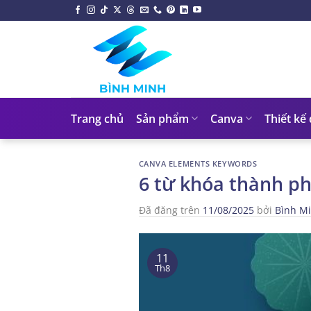
Chuyển
đến
nội
dung
Trang chủ
Sản phẩm
Canva
Thiết kế
CANVA ELEMENTS KEYWORDS
6 từ khóa thành p
Đã đăng trên
11/08/2025
bởi
Bình M
11
Th8