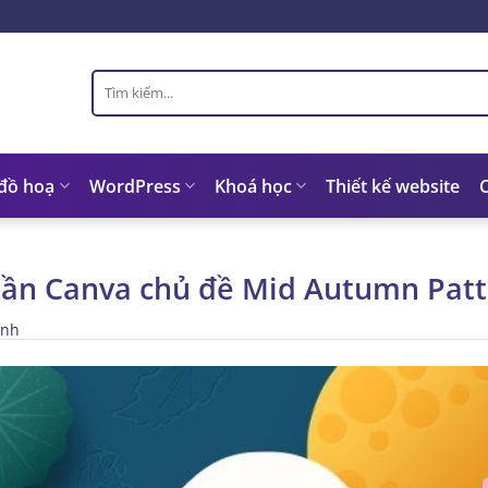
Tìm
kiếm:
 đồ hoạ
WordPress
Khoá học
Thiết kế website
hần Canva chủ đề Mid Autumn Pat
inh