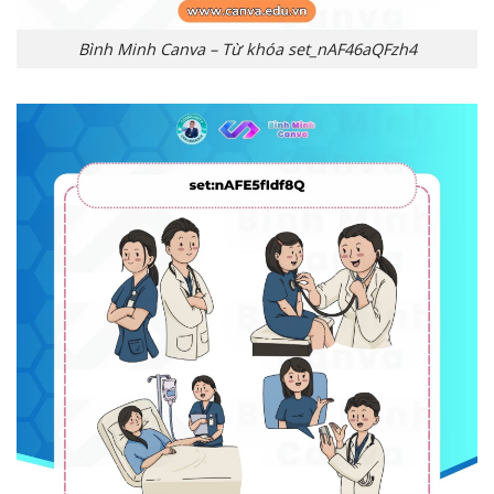
Bình Minh Canva – Từ khóa set_nAF46aQFzh4