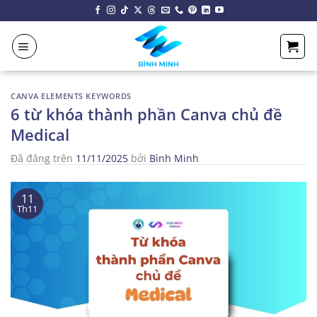
Chuyển
đến
nội
dung
CANVA ELEMENTS KEYWORDS
6 từ khóa thành phần Canva chủ đề
Medical
Đã đăng trên
11/11/2025
bởi
Bình Minh
11
Th11