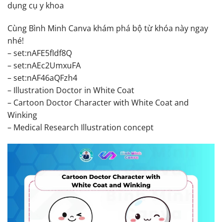
dụng cụ y khoa
Cùng Bình Minh Canva khám phá bộ từ khóa này ngay
nhé!
– set:nAFE5fIdf8Q
– set:nAEc2UmxuFA
– set:nAF46aQFzh4
– Illustration Doctor in White Coat
– Cartoon Doctor Character with White Coat and
Winking
– Medical Research Illustration concept