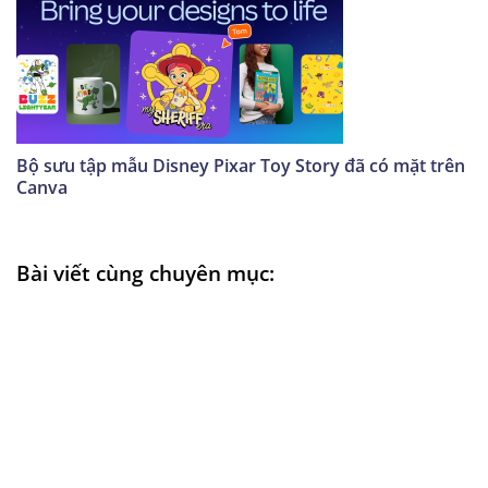
Bộ sưu tập mẫu Disney Pixar Toy Story đã có mặt trên
Canva
Bài viết cùng chuyên mục: