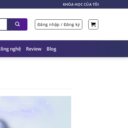
KHÓA HỌC CỦA TÔI
Đăng nhập / Đăng ký
Công nghệ
Review
Blog