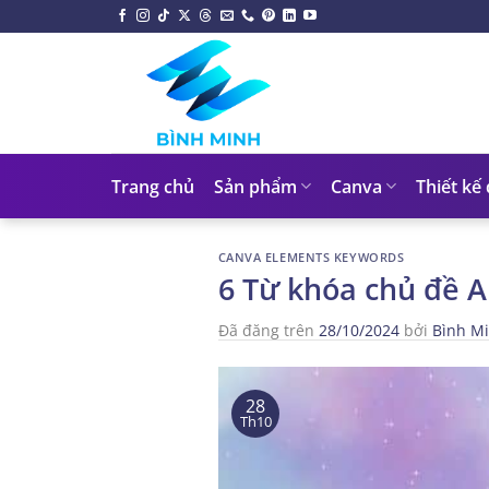
Chuyển
đến
nội
dung
Trang chủ
Sản phẩm
Canva
Thiết kế
CANVA ELEMENTS KEYWORDS
6 Từ khóa chủ đề 
Đã đăng trên
28/10/2024
bởi
Bình M
28
Th10