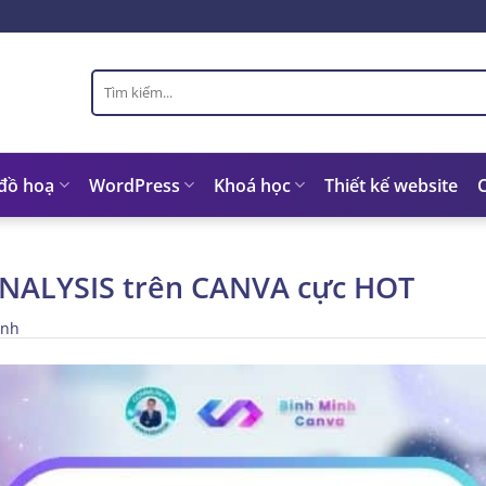
Tìm
kiếm:
 đồ hoạ
WordPress
Khoá học
Thiết kế website
ANALYSIS trên CANVA cực HOT
inh