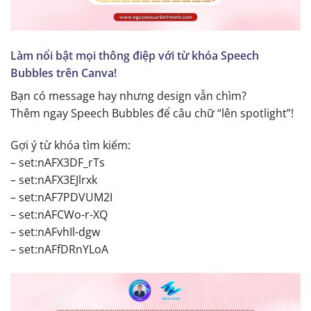
Làm nổi bật mọi thông điệp với từ khóa Speech
Bubbles trên Canva!
Bạn có message hay nhưng design vẫn chìm?
Thêm ngay Speech Bubbles để câu chữ “lên spotlight”!
Gợi ý từ khóa tìm kiếm:
– set:nAFX3DF_rTs
– set:nAFX3EJlrxk
– set:nAF7PDVUM2I
– set:nAFCWo-r-XQ
– set:nAFvhIl-dgw
– set:nAFfDRnYLoA