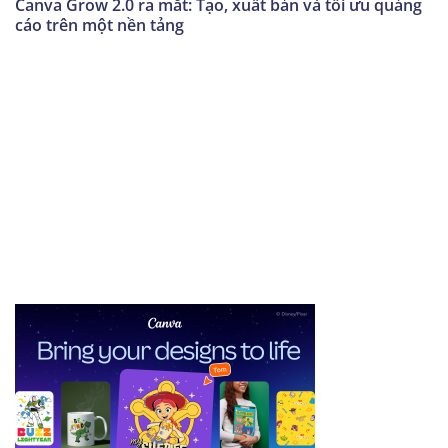
Canva Grow 2.0 ra mắt: Tạo, xuất bản và tối ưu quảng
cáo trên một nền tảng