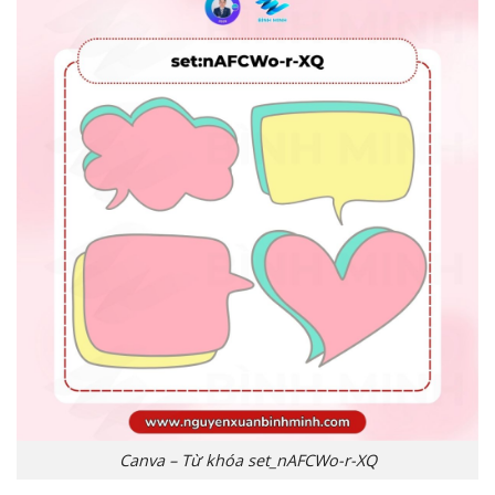
Canva – Từ khóa set_nAFCWo-r-XQ