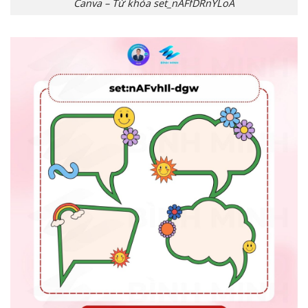
Canva – Từ khóa set_nAFfDRnYLoA