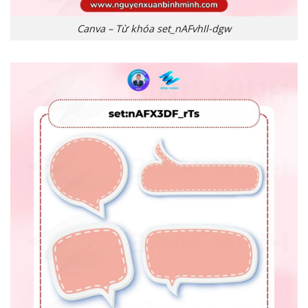
Canva – Từ khóa set_nAFvhIl-dgw