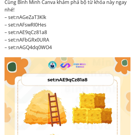
Cùng Bình Minh Canva khám phá bộ từ khóa này ngay
nhé!
– set:nAGeZaT3Klk
– set:nAFswRI0Hes
– set:nAE9qCz81a8
– set:nAFbGRx0URA
– set:nAGQ4dq0WO4