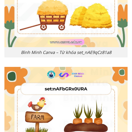
Bình Minh Canva – Từ khóa set_nAE9qCz81a8