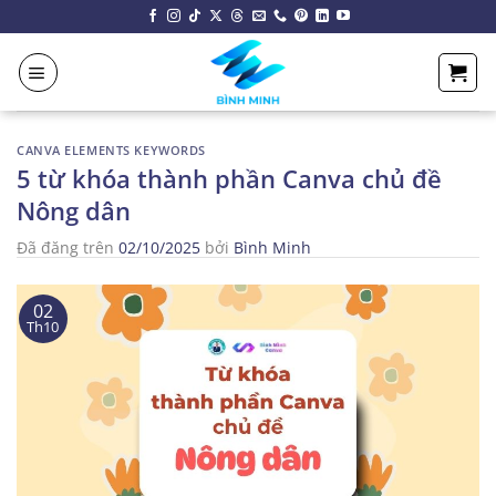
Chuyển
đến
nội
dung
CANVA ELEMENTS KEYWORDS
5 từ khóa thành phần Canva chủ đề
Nông dân
Đã đăng trên
02/10/2025
bởi
Bình Minh
02
Th10