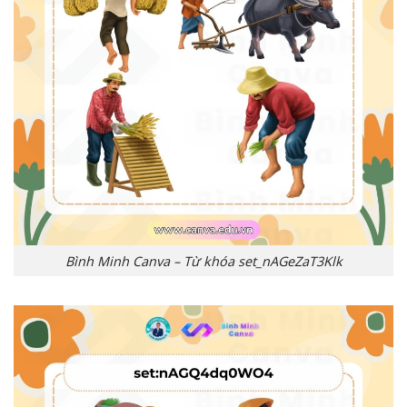
Bình Minh Canva – Từ khóa set_nAGeZaT3Klk