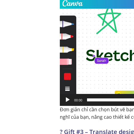
Trình
chơi
Video
00:00
Đơn giản chỉ cần chọn bút vẽ bạ
nghĩ của bạn, nâng cao thiết kế 
?
Gift #3
–
Translate desig