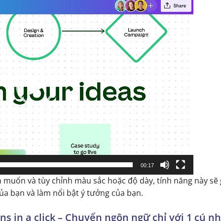
00:17
n muốn và tùy chỉnh màu sắc hoặc độ dày, tính năng này sẽ 
của bạn và làm nổi bật ý tưởng của bạn.
ns in a click – Chuyển ngôn ngữ chỉ với 1 cú n