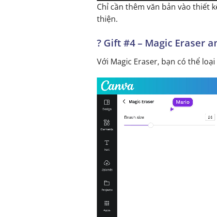
Chỉ cần thêm văn bản vào thiết 
thiện.
?
Gift #4
–
Magic Eraser a
Với Magic Eraser, bạn có thể lo
Trình
chơi
Video