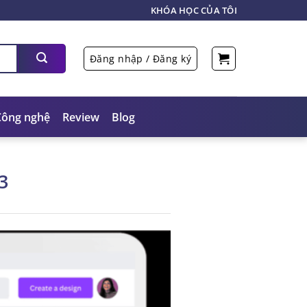
KHÓA HỌC CỦA TÔI
Đăng nhập / Đăng ký
Công nghệ
Review
Blog
3