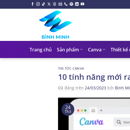
Chuyển
đến
nội
dung
Trang chủ
Sản phẩm
Canva
Thiết kế
TIN TỨC CANVA
10 tính năng mới r
Đã đăng trên
24/03/2023
bởi
Bình M
24
Th3