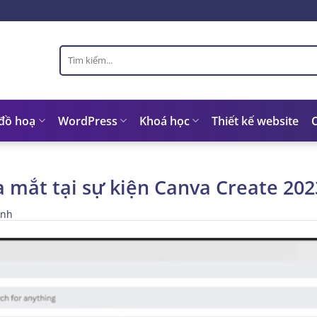
Tìm
kiếm:
 đồ hoạ
WordPress
Khoá học
Thiết kế website
a mắt tại sự kiện Canva Create 202
inh