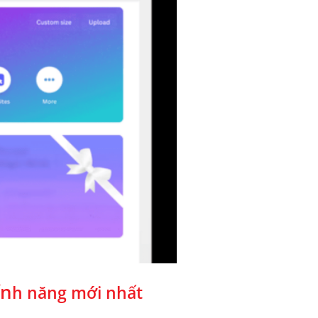
ín
h năng mới nhất