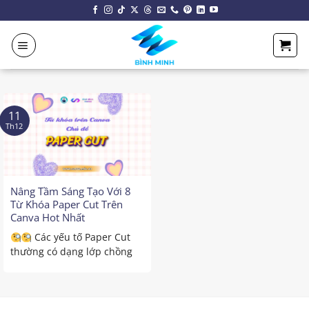
Chuyển
đến
nội
dung
11
Th12
Nâng Tầm Sáng Tạo Với 8
Từ Khóa Paper Cut Trên
Canva Hot Nhất
Các yếu tố Paper Cut
thường có dạng lớp chồng
lên nhau, tạo hiệu ...