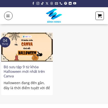
Chuyển
đến
nội
dung
04
Th10
Bộ sưu tập 9 từ khóa
Halloween mới nhất trên
Canva
Halloween đang đến gần,
đây là thời điểm tuyệt vời để
sáng tạo và biến ...