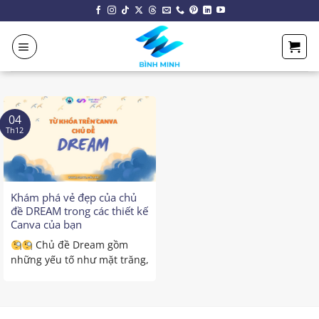
Chuyển
đến
nội
dung
04
Th12
Khám phá vẻ đẹp của chủ
đề DREAM trong các thiết kế
Canva của bạn
Chủ đề Dream gồm
những yếu tố như mặt trăng,
sao băng, hoặc mây ...