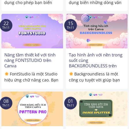
dụng cho phép bạn biến
dụng biến những dòng văn
những mô tả văn bản ...
bản đơn giản thành những
...
22
15
Th11
Th11
Nâng tầm thiết kế với tính
Tạo hình ảnh với nền trong
năng FONTSTUDIO trên
suốt cùng
Canva
BACKGROUNDLESS trên
Canva
FontStudio là một Studio
Backgroundless là một
hiệu ứng chữ nâng cao. Bạn
công cụ tuyệt vời giúp bạn
có thể thỏa sức ...
tạo ra những hình ảnh ...
08
01
Th11
Th11