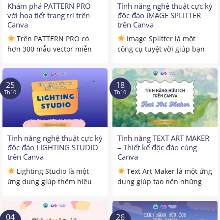
Khám phá PATTERN PRO
Tính năng nghệ thuật cực kỳ
với họa tiết trang trí trên
độc đáo IMAGE SPLITTER
Canva
trên Canva
Trên PATTERN PRO có
Image Splitter là một
hơn 300 mẫu vector miễn
công cụ tuyệt vời giúp bạn
phí để làm nổi bật ...
dễ dàng chia hình ...
25
18
Th10
Th10
Tính năng nghệ thuật cực kỳ
Tính năng TEXT ART MAKER
độc đáo LIGHTING STUDIO
– Thiết kế độc đáo cùng
trên Canva
Canva
Lighting Studio là một
Text Art Maker là một ứng
ứng dụng giúp thêm hiệu
dụng giúp tạo nên những
ứng ánh sáng động, có ...
tác phẩm sáng ...
04
26