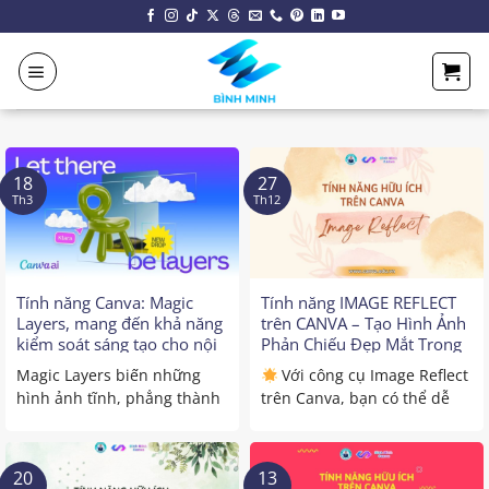
Chuyển
đến
nội
dung
18
27
Th3
Th12
Tính năng Canva: Magic
Tính năng IMAGE REFLECT
Layers, mang đến khả năng
trên CANVA – Tạo Hình Ảnh
kiểm soát sáng tạo cho nội
Phản Chiếu Đẹp Mắt Trong
dung AI
Vài Giây
Magic Layers biến những
Với công cụ Image Reflect
hình ảnh tĩnh, phẳng thành
trên Canva, bạn có thể dễ
các thiết kế đa lớp có ...
dàng tạo ra ...
20
13