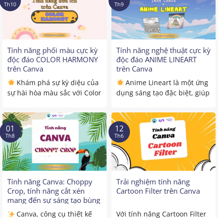
Th10
Th9
Tính năng phối màu cực kỳ
Tính năng nghệ thuật cực kỳ
độc đáo COLOR HARMONY
độc đáo ANIME LINEART
trên Canva
trên Canva
Khám phá sự kỳ diệu của
Anime Lineart là một ứng
sự hài hòa màu sắc với Color
dụng sáng tạo đặc biệt, giúp
Harmony. ...
biến những từ ...
01
12
Th8
Th6
Tính năng Canva: Choppy
Trải nghiệm tính năng
Crop, tính năng cắt xén
Cartoon Filter trên Canva
mang đến sự sáng tạo bùng
nổ
Canva, công cụ thiết kế
Với tính năng Cartoon Filter