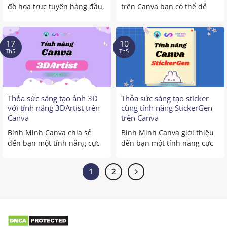
đồ họa trực tuyến hàng đầu,
trên Canva bạn có thể dễ
không chỉ giúp ...
dàng chuyển đổi những ...
17
10
Th5
Th5
Thỏa sức sáng tạo ảnh 3D
Thỏa sức sáng tạo sticker
với tính năng 3DArtist trên
cùng tính năng StickerGen
Canva
trên Canva
Bình Minh Canva chia sẻ
Bình Minh Canva giới thiệu
đến bạn một tính năng cực
đến bạn một tính năng cực
HOT mới ra mắt ...
thú vị trên Canva, ...
1
2