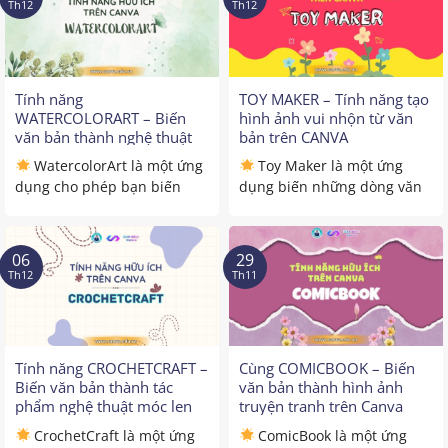
Th12
Th12
Tính năng
TOY MAKER – Tính năng tạo
WATERCOLORART – Biến
hình ảnh vui nhộn từ văn
văn bản thành nghệ thuật
bản trên CANVA
màu nước
WatercolorArt là một ứng
Toy Maker là một ứng
dụng cho phép bạn biến
dụng biến những dòng văn
những văn bản mô tả ...
bản đơn giản thành ...
06
29
Th12
Th11
Tính năng CROCHETCRAFT –
Cùng COMICBOOK – Biến
Biến văn bản thành tác
văn bản thành hình ảnh
phẩm nghệ thuật móc len
truyện tranh trên Canva
CrochetCraft là một ứng
ComicBook là một ứng