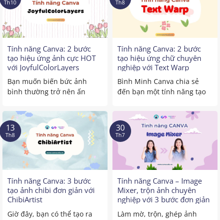
Th10
Th8
Tính năng Canva: 2 bước
Tính năng Canva: 2 bước
tạo hiệu ứng ảnh cực HOT
tạo hiệu ứng chữ chuyên
với JoyfulColorLayers
nghiệp với Text Warp
Bạn muốn biến bức ảnh
Bình Minh Canva chia sẻ
bình thường trở nên ấn
đến bạn một tính năng tạo
tượng, nghệ thuật và giàu ...
hiệu ứng chữ nghệ ...
13
30
Th8
Th7
Tính năng Canva: 3 bước
Tính năng Canva – Image
tạo ảnh chibi đơn giản với
Mixer, trộn ảnh chuyên
ChibiArtist
nghiệp với 3 bước đơn giản
Giờ đây, bạn có thể tạo ra
Làm mờ, trộn, ghép ảnh