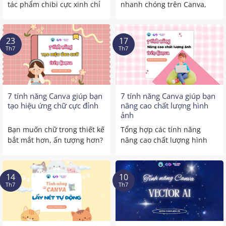
tác phẩm chibi cực xinh chỉ
nhanh chóng trên Canva,
với vài ...
giúp thiết kế của bạn trở ...
23
17
Th7
Th7
7 tính năng Canva giúp bạn
7 tính năng Canva giúp bạn
tạo hiệu ứng chữ cực đỉnh
nâng cao chất lượng hình
ảnh
Bạn muốn chữ trong thiết kế
Tổng hợp các tính năng
bắt mắt hơn, ấn tượng hơn?
nâng cao chất lượng hình
Canva có rất ...
ảnh trên Canva chỉ với ...
14
10
Th7
Th7