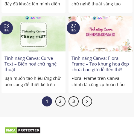
đây đã khoác lên mình diện
chữ nghệ thuật sáng tạo
mạo 3D cực ...
trên Canva Bạn muốn ...
03
27
Th6
Th5
Tính năng Canva: Curve
Tính năng Canva: Floral
Text – Biến hoá chữ nghệ
Frame – Tạo khung hoa đẹp
thuật
chưa bao giờ dễ đến thế!
Bạn muốn tạo hiệu ứng chữ
Floral Frame trên Canva
uốn cong để thiết kế trên
chính là công cụ hoàn hảo
Canva trở nên ...
giúp bạn biến hóa thiết ...
1
2
3