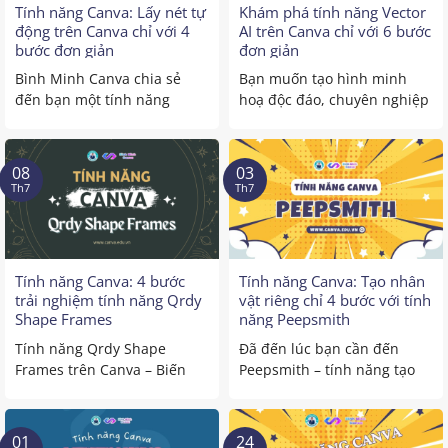
Tính năng Canva: Lấy nét tự
Khám phá tính năng Vector
động trên Canva chỉ với 4
AI trên Canva chỉ với 6 bước
bước đơn giản
đơn giản
Bình Minh Canva chia sẻ
Bạn muốn tạo hình minh
đến bạn một tính năng
hoạ độc đáo, chuyên nghiệp
chỉnh sửa ảnh cực thú ...
trên Canva, không thể bỏ ...
08
03
Th7
Th7
Tính năng Canva: 4 bước
Tính năng Canva: Tạo nhân
trải nghiệm tính năng Qrdy
vật riêng chỉ 4 bước với tính
Shape Frames
năng Peepsmith
Tính năng Qrdy Shape
Đã đến lúc bạn cần đến
Frames trên Canva – Biến
Peepsmith – tính năng tạo
hóa hình ảnh của bạn như
nhân vật riêng mới ...
...
01
24