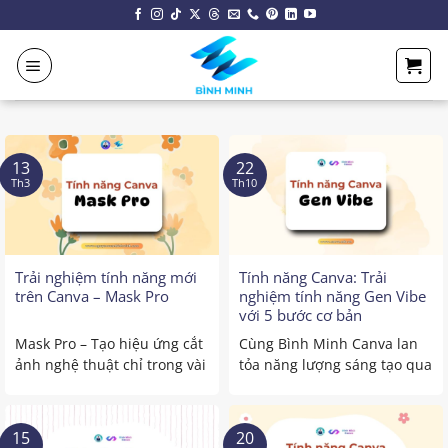
Chuyển
đến
nội
dung
13
22
Th3
Th10
Trải nghiệm tính năng mới
Tính năng Canva: Trải
trên Canva – Mask Pro
nghiệm tính năng Gen Vibe
với 5 bước cơ bản
Mask Pro – Tạo hiệu ứng cắt
Cùng Bình Minh Canva lan
ảnh nghệ thuật chỉ trong vài
tỏa năng lượng sáng tạo qua
giây trên ...
từng hình ảnh! Đây ...
15
20