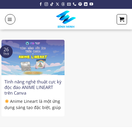
Chuyển
đến
nội
dung
26
Th9
Tính năng nghệ thuật cực kỳ
độc đáo ANIME LINEART
trên Canva
Anime Lineart là một ứng
dụng sáng tạo đặc biệt, giúp
biến những từ ...