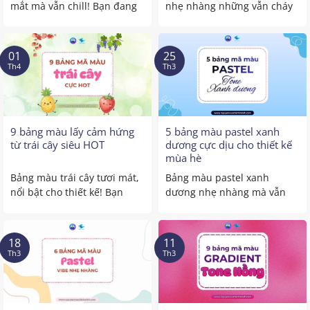
mắt mà vẫn chill! Bạn đang
nhẹ nhàng những vẫn cháy
bí màu cho ...
vibe mùa hè! Muốn thử
bảng ...
01
25
Th4
Th3
9 bảng màu lấy cảm hứng
5 bảng màu pastel xanh
từ trái cây siêu HOT
dương cực dịu cho thiết kế
mùa hè
Bảng màu trái cây tươi mát,
Bảng màu pastel xanh
nổi bật cho thiết kế! Bạn
dương nhẹ nhàng mà vẫn
đang bí ý ...
cuốn hút! Bạn đang tìm một
...
18
11
Th3
Th3