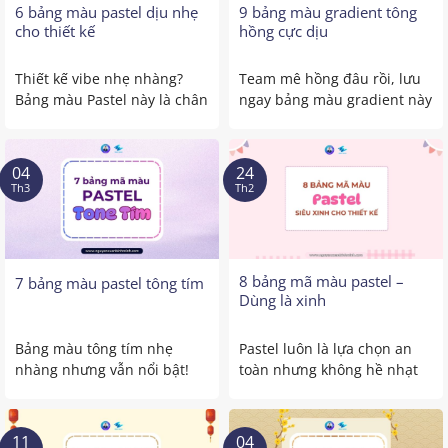
6 bảng màu pastel dịu nhẹ
9 bảng màu gradient tông
cho thiết kế
hồng cực dịu
Thiết kế vibe nhẹ nhàng?
Team mê hồng đâu rồi, lưu
Bảng màu Pastel này là chân
ngay bảng màu gradient này
ái! Có những thiết ...
nào! Tông hồng không ...
04
24
Th3
Th2
8 bảng mã màu pastel –
7 bảng màu pastel tông tím
Dùng là xinh
Bảng màu tông tím nhẹ
Pastel luôn là lựa chọn an
nhàng nhưng vẫn nổi bật!
toàn nhưng không hề nhạt
Tím pastel luôn mang cảm ...
Nếu chọn đúng bảng ...
11
04