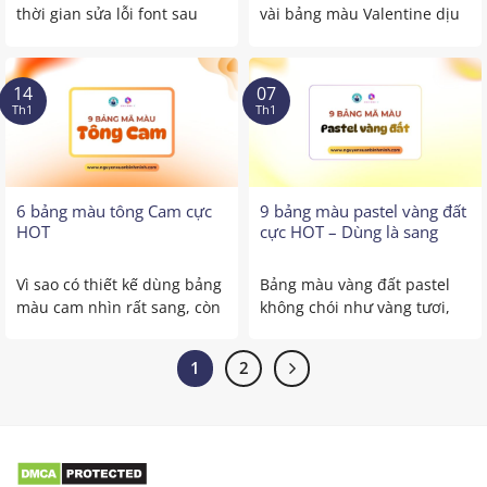
thời gian sửa lỗi font sau
vài bảng màu Valentine dịu
này. Bạn từng ...
nhẹ dành cho các ...
14
07
Th1
Th1
6 bảng màu tông Cam cực
9 bảng màu pastel vàng đất
HOT
cực HOT – Dùng là sang
Vì sao có thiết kế dùng bảng
Bảng màu vàng đất pastel
màu cam nhìn rất sang, còn
không chói như vàng tươi,
của bạn ...
không tối như nâu.
...
1
2