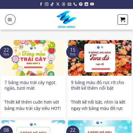
Chuyển
đến
nội
dung
22
15
Th5
Th5
7 bảng màu trái cây ngọt
9 bảng màu đỏ rực rỡ cho
ngào, tươi mát
thiết kế thêm nổi bật
Thiết kế thêm cuốn hơn với
Thiết kế nổi bật, nhìn là kết
bảng màu trái cây siêu HOT!
ngay với bảng màu đỏ rực
Muốn thiết kế ...
rỡ! Bạn ...
08
22