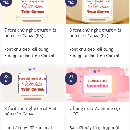
Th2
Th2
7 font chữ nghệ thuật Việt
8 font chữ nghệ thuật Việt
hóa trên Canva (P3)
hóa trên Canva (P2)
Font chữ đẹp, dễ dùng,
Font chữ đẹp, dễ dùng,
không lỗi dấu trên Canva!
không lỗi dấu trên Canva!
Bạn đã từng gặp cảnh ...
Nếu bạn từng đau đầu ...
28
21
Th1
Th1
8 font chữ nghệ thuật Việt
7 bảng màu Valentine cực
hóa trên Canva
HOT
Lưu bài này, để khỏi mất
Bài viết này tổng hợp một