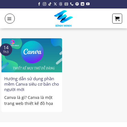
Chuyển
đến
nội
dung
14
Th3
Hướng dẫn sử dụng phần
mềm Canva siêu cơ bản cho
người mới
Canva là gì? Canva là một
trang web thiết kế đồ họa
với giao diện ...