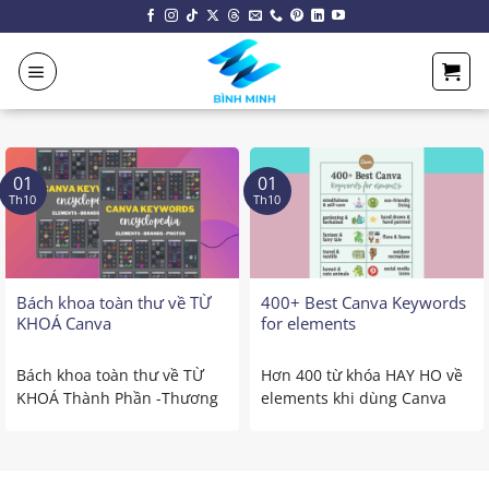
Chuyển
đến
nội
dung
01
01
Th10
Th10
Bách khoa toàn thư về TỪ
400+ Best Canva Keywords
KHOÁ Canva
for elements
Bách khoa toàn thư về TỪ
Hơn 400 từ khóa HAY HO về
KHOÁ Thành Phần -Thương
elements khi dùng Canva
Hiệu – Hình Ảnh với ...
Link download:
https://go.minhduy.vn/400-
best-canva-keywords-for-