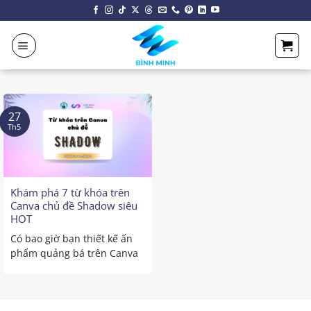
Chuyển
đến
nội
dung
27
Th5
Khám phá 7 từ khóa trên
Canva chủ đề Shadow siêu
HOT
Có bao giờ bạn thiết kế ấn
phẩm quảng bá trên Canva
và phải loay ...