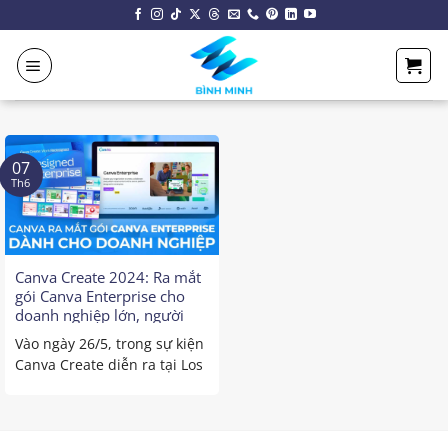
Chuyển
đến
nội
dung
07
Th6
Canva Create 2024: Ra mắt
gói Canva Enterprise cho
doanh nghiệp lớn, người
dùng có thể tùy chỉnh nội
Vào ngày 26/5, trong sự kiện
dung phù hợp với thói quen
Canva Create diễn ra tại Los
làm việc
Angeles vừa qua, ...