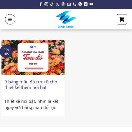
Chuyển
đến
nội
dung
15
Th5
9 bảng màu đỏ rực rỡ cho
thiết kế thêm nổi bật
Thiết kế nổi bật, nhìn là kết
ngay với bảng màu đỏ rực
rỡ! Bạn ...